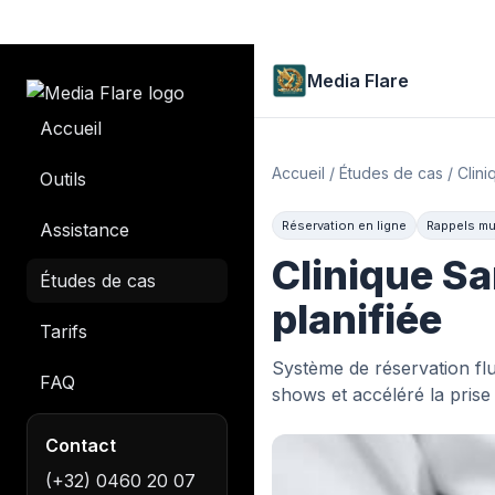
Media Flare
Accueil
Accueil
/
Études de cas
/
Clini
Outils
Réservation en ligne
Rappels mu
Assistance
Clinique S
Études de cas
planifiée
Tarifs
Système de réservation flui
FAQ
shows et accéléré la prise
Contact
(+32) 0460 20 07