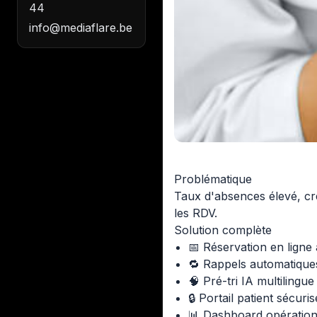
44
info@mediaflare.be
Problématique
Taux d'absences élevé, cré
les RDV.
Solution complète
📅 Réservation en ligne 
🔁 Rappels automatique
🧠 Pré-tri IA multiling
🔒 Portail patient sécu
📊 Dashboard opérations 