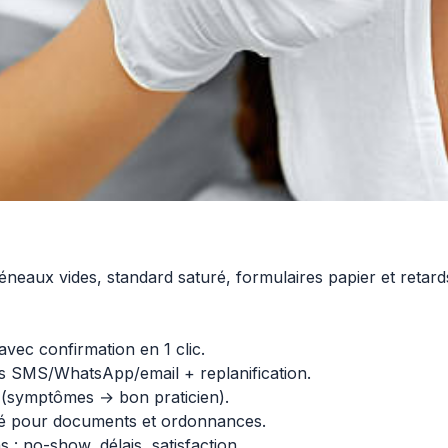
neaux vides, standard saturé, formulaires papier et retard
avec confirmation en 1 clic.
s SMS/WhatsApp/email + replanification.
ue (symptômes → bon praticien).
risé pour documents et ordonnances.
: no-show, délais, satisfaction.