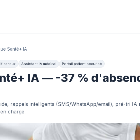
que Santé+ IA
lticanaux
Assistant IA médical
Portail patient sécurisé
anté+ IA — -37 % d'absen
de, rappels intelligents (SMS/WhatsApp/email), pré-tri IA mu
 en charge.