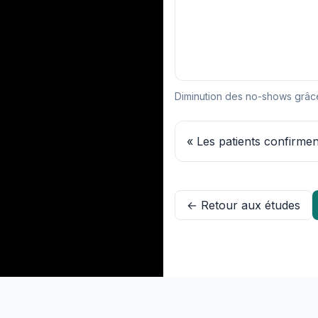
Diminution des no-shows grâce a
« Les patients confirmen
← Retour aux études
©
2026
Media Flare