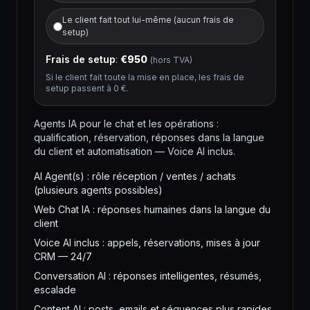
Le client fait tout lui-même (aucun frais de
setup)
Frais de setup
:
€
950
(hors TVA)
Si le client fait toute la mise en place, les frais de
setup passent à 0 €.
Agents IA pour le chat et les opérations :
qualification, réservation, réponses dans la langue
du client et automatisation — Voice AI inclus.
AI Agent(s) : rôle réception / ventes / achats
(plusieurs agents possibles)
Web Chat IA : réponses humaines dans la langue du
client
Voice AI inclus : appels, réservations, mises à jour
CRM — 24/7
Conversation AI : réponses intelligentes, résumés,
escalade
Content AI : posts, emails et séquences plus rapides